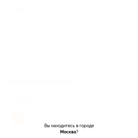
Отзывы об услуге
3
Полезные
Николай Ч.
★
★
★
★
★
Н
1 год назад
Вы находитесь в городе
про Полная профессиональная гигиена полости рта в
Москва
?
стоматологическом кабинете «Кудесник» (2400 руб. вместо