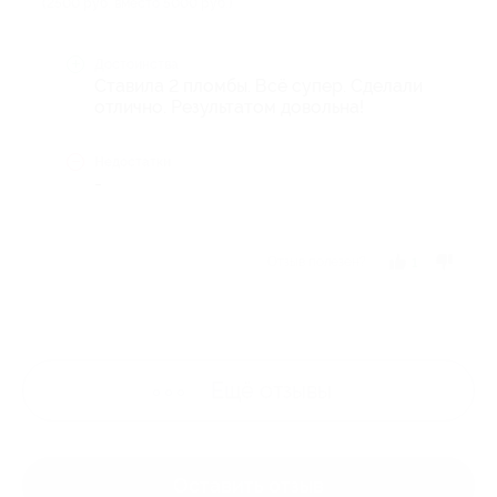
(2500 руб. вместо 5000 руб.)
Достоинства
Ставила 2 пломбы. Всё супер. Сделали
отлично. Результатом довольна!
Недостатки
-
Отзыв полезен?
1
Ещё
отзывы
Оставить отзыв