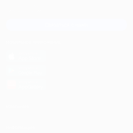
Для звонка из Москвы
и регионов России
Связаться с нами
МОБИЛЬНОЕ ПРИЛОЖЕНИЕ
загрузить в
App Store
загрузить в
Google Play
загрузить в
AppGallery
КОМПАНИЯ
ИНФОРМАЦИЯ