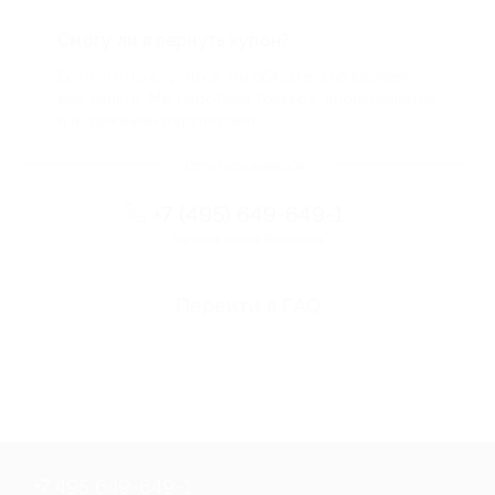
Смогу ли я вернуть купон?
Если что-то случится, мы обязательно вернем
вам деньги. Мы работаем только с проверенными
и надежными партнерами
Остались вопросы?
+7 (495) 649-649-1
Горячая линия Биглиона
Перейти в FAQ
+7 495 649-649-1