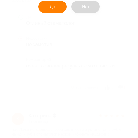
6000 руб.)
Да
Нет
Достоинства
Отлиный стаматолог
Недостатки
не заметил
Комментарий
очень доволен результатом от чистки
Отзыв полезен?
1
1
Катерина Ф.
★
★
★
★
★
К
1 год назад
про Лечение кариеса любой сложности и установка пломбы
на один зуб в стоматологическом кабинете «Кудесник»