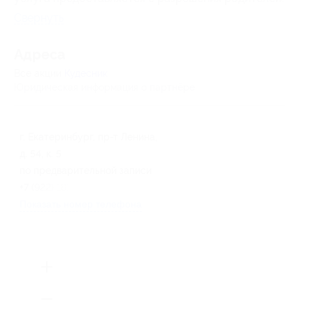
Свернуть
Адресa
Все акции
Кудесник
Юридическая информация о партнёре
г. Екатеринбург, пр-т Ленина,
д. 54, к. 5
по предварительной записи
+7 (922) 181-29-30
Показать номер телефона