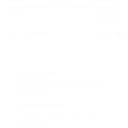
Полная гигиена полости рта в стоматологии
Посещение аттра
«Диадент»
парк» со скидко
ул, д. 18
Космонавтов пр-т
 9
Куплено 4
3 500 руб.
714 р
5 000 руб.
1 700 руб.
Что такое Биглион?
Biglion это про специальные акции, по условиям
которых вы можете приобрести купон со
скидкой от 50 до 90%
Откуда такие скидки?
Мы непосредственно работаем с каждым
партнером и договариваемся с ним о лучших
условиях для вас