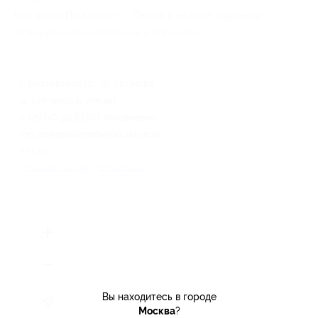
Все акции
Приоритет
Перейти на сайт партнера
Юридическая информация о партнёре
г. Екатеринбург, ул. Громова,
д. 144 (вход с улицы)
c 09:00 до 21:00 ежедневно
(по предварительной записи)
+7 (343) 219-77-08
Показать номер телефона
Вы находитесь в городе
Москва
?