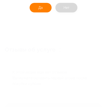
Да
Нет
Отзывы об услуге
0
К этой акции ещё нет отзывов.
Вы можете оставить первый отзыв после
покупки купона.