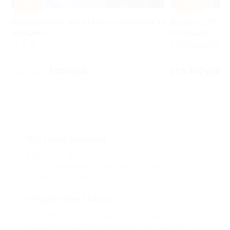
–50%
 полости рта в стоматологии
Боулинг в ТРЦ «КомсоМолл» в «Пят
со скидкой
г. Екатеринбург, Сибирский тракт
(дублер), д. 2, эт. 4 (ТРЦ
Куплено 5
К
«КомсоМолл»)
0 руб.
от 1 300 руб.
Что такое Биглион?
Biglion это про специальные акции, по условиям
которых вы можете приобрести купон со
скидкой от 50 до 90%
Откуда такие скидки?
Мы непосредственно работаем с каждым
партнером и договариваемся с ним о лучших