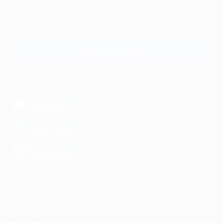
+7 495 649-649-1
Для звонка из Москвы
и регионов России
Связаться с нами
МОБИЛЬНОЕ ПРИЛОЖЕНИЕ
загрузить в
App Store
загрузить в
Google Play
загрузить в
AppGallery
КОМПАНИЯ