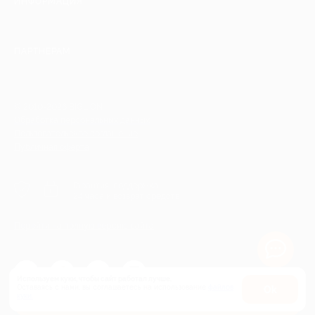
ИНФОРМАЦИЯ
ПАРТНЕРАМ
© 2010-2026 BIGLION
Обработка персональных данных
Пользовательское соглашение
Публичная оферта
Гарантия, поддержка
24 часа и возврат средств
Перейти на полную версию сайта
Используем куки, чтобы сайт работал лучше.
Оставаясь с нами, вы соглашаетесь на использование
файлов
Оk
Купить от 700 руб.
куки.