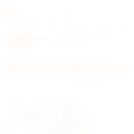
Услуги
Отели
Туры
Промокоды
Кэшбэк
Афиша 
Все скидки
- в мобильном приложении!
Скачать сейчас!
Главная
Услуги
Обучение
Обучающие мастер-классы
Мастер-классы по цветочным композициям
Без сортировки