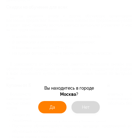
Скидки на обучение для всех
Центры развития, школы и другие обучающие организации
постоянно предлагают акции. Биглион собрал эти предложения у себя
и дарит шанс каждому воспользоваться выгодными условиями. У нас
вы без труда найдете скидки:
В школах красоты и на косметологических курсах;
В автошколах и детских развивающих центрах;
В языковых школах и на ИТ-курсах;
На курсах фотоискусства и творческих мастер-классах.
В зависимости от собственной занятости выбирайте онлайн или
офлайн способ проведения занятий, заручитесь поддержкой от Biglion
в виде акционного купона и получайте новые знания по выгодной
цене.
Купоны от Биглион: обучающие курсы со скидкой
Вы находитесь в городе
Москва
?
Большинство из нас полны желания развиваться и
самосовершенствоваться, но далеко не все готовы пожертвовать
частью семейного бюджета для этого. Biglion знает, как обойтись без
Да
Нет
жертв:
Скидки до 95% на онлайн-обучение;
Акционные купоны на популярные обучающие курсы;
Постоянно обновляющийся перечень выгодных предложений от
обучающих организаций;
Новые знания и навыки по выгодным ценам.