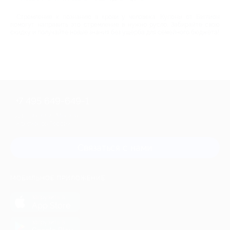
Стремление к познанию в крови у человека. Купоны от Биглион
помогут направить это стремление в нужно русло. Забирайте свою
скидку и получайте новые знания без ущерба для семейного бюджета!
+7 495 649-649-1
Для звонка из Москвы
и регионов России
Связаться с нами
МОБИЛЬНОЕ ПРИЛОЖЕНИЕ
загрузить в
App Store
загрузить в