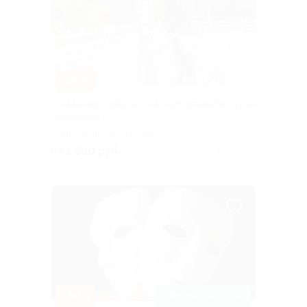
–30%
Конные прогулки в конно-спортивном клубе
«Каприоль»
Свердловская обл., пос.
Верх-Нейвинский, ул. 8
от 1 260 руб.
Куплено 1
Марта, д. 210
–50%
ЗАПИСАТЬСЯ ОНЛАЙН