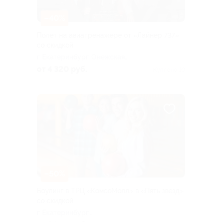
–40%
Полет на авиатренажере от «Лайнер 737»
со скидкой
г. Екатеринбург, Онежская
ул., д. 4
от 4 320 руб.
Куплено 10
–50%
Боулинг в ТРЦ «КомсоМолл» в «Пять звезд»
со скидкой
г. Екатеринбург,