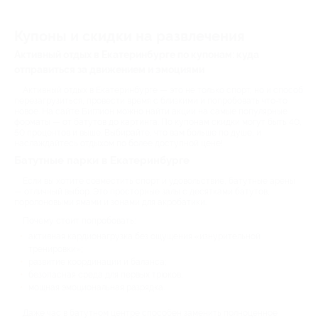
Купоны и скидки на развлечения
Активный отдых в Екатеринбурге по купонам: куда
отправиться за движением и эмоциями
Активный отдых в Екатеринбурге — это не только спорт, но и способ
перезагрузиться, провести время с близкими и попробовать что-то
новое. На сайте Биглион можно найти акции на самые популярные
форматы — от батутов до картинга. По купонам скидки могут быть 40,
50 процентов и выше. Выбирайте, что вам больше по душе, и
наслаждайтесь отдыхом по более доступной цене!
Батутные парки в Екатеринбурге
Если вы хотите совместить спорт и удовольствие, батутные арены
— отличный выбор. Это просторные залы с десятками батутов,
поролоновыми ямами и зонами для акробатики.
Почему стоит попробовать:
активная кардионагрузка без ощущения «изнурительной
тренировки»;
развитие координации и баланса;
безопасная среда для первых трюков;
мощная эмоциональная разрядка.
Даже час в батутном центре способен заменить полноценное