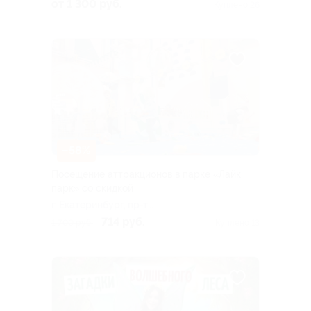
Сибирский тракт (дублер),
от 1 300 руб.
Куплено 26
д. 2, эт. 4 (ТРЦ
«КомсоМолл»)
–58%
Посещение аттракционов в парке «Лайк
парк» со скидкой
г. Екатеринбург, пр-т
Космонавтов, д. 108д (ТРЦ
714 руб.
1 700 руб.
Куплено 13
Veer Mall)