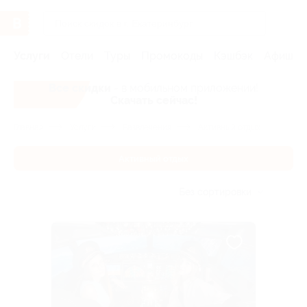
Услуги
Отели
Туры
Промокоды
Кэшбэк
Афиша 
Все скидки
- в мобильном приложении!
Скачать сейчас!
Главная
Услуги
Развлечения
Активный отдых
Активный отдых
Без сортировки