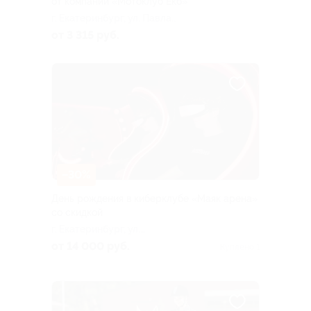
от компании «Мотоклуб Екб»
г. Екатеринбург, ул. Павла
Зыкова, д. 4а
от 3 315 руб.
–30%
День рождения в киберклубе «Маяк арена»
со скидкой
г. Екатеринбург, ул.
Радищева, д. 33
от 14 000 руб.
Куплено 1