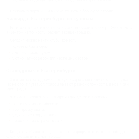
идеально подходит для дней рождения и корпоративов.
Несколько партий — и вы уже втянуты в борьбу за страйк.
Бильярд в Екатеринбурге по купонам
Если хочется активности без суеты, выбирайте бильярд. Это отдых с
акцентом на точность, расчет и концентрацию.
Сегодня можно найти клубы, где есть:
русским бильярдом;
американским пулом;
уютной атмосферой для неспешных встреч.
Скалодромы в Екатеринбурге
Занятия на скалодроме — это уже серьезная физическая нагрузка.
Но не стоит пугаться: трассы бывают разной сложности, и новичкам
здесь рады.
Что дает посещение скалодрома для детей и взрослых:
развитие силы и гибкости;
тренировку хвата;
улучшение координации;
преодоление страха высоты.
Когда вы добираетесь до вершины маршрута, ощущение победы
сложно сравнить с чем-то еще.