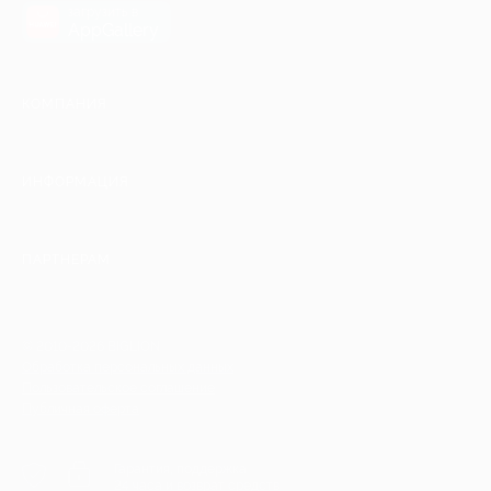
загрузить в
AppGallery
КОМПАНИЯ
ИНФОРМАЦИЯ
ПАРТНЕРАМ
© 2010-2026 BIGLION
Обработка персональных данных
Пользовательское соглашение
Публичная оферта
Гарантия, поддержка
24 часа и возврат средств