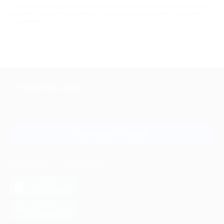
Акции на эти и другие форматы развлечений вы найдете на сайте
Биглион. Выбирайте активный отдых в Екатеринбурге и пользуйтесь
скидками!
+7 495 649-649-1
Для звонка из Москвы
и регионов России
Связаться с нами
МОБИЛЬНОЕ ПРИЛОЖЕНИЕ
загрузить в
App Store
загрузить в
Google Play