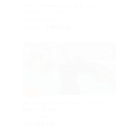
Посещение музея настроения «Дом
эмоций» со скидкой
г. Екатеринбург, ул.
Малышева, д. 76
1 000 руб.
2 000 руб.
Куплено 2
–20%
Погружение с аквалангом от дайвинг-
центра «Тритон»
г. Екатеринбург, ул. Репина,
д. 97
от 4 000 руб.