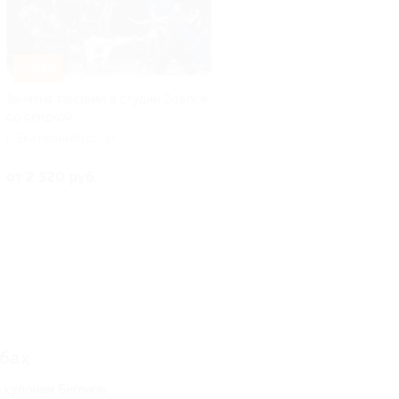
–30%
Занятия танцами в студии 2dance
со скидкой
г. Екатеринбург, ул.
+1
Тургенева, д. 13
от 2 520 руб.
убах
о купонам Биглион