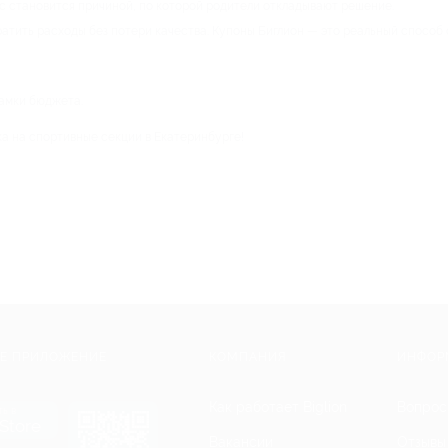
с становится причиной, по которой родители откладывают решение.
ратить расходы без потери качества. Купоны Биглион — это реальный способ
рамки бюджета.
а на спортивные секции в Екатеринбурге!
Е ПРИЛОЖЕНИЕ
КОМПАНИЯ
ИНФОР
Как работает Biglion
Вопрос
ть в
Store
Вакансии
Отзывы