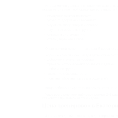
Иногда можно услышать мнение, что в детстве 
оказывается в понятной среде, где есть взрослый
Регулярные занятия помогают:
укрепить здоровье и иммунитет;
улучшить координацию и осанку;
научиться работать в группе;
справляться с эмоциями;
стать увереннее в себе.
Очень важный момент — нагрузка. В хороших се
Хорошие кружки и секции для детей обычно от
доброжелательная атмосфера;
тренеры, которые умеют общаться с детьми;
небольшие группы;
внимание к безопасности;
понятная обратная связь для родителей.
Когда ребенку комфортно, он сам тянется на зан
Чаще всего родители выбирают формат 2–3 раза
становятся привычной частью недели.
Цена тренировок в Екатери
Занятия для детей — это всегда долгосрочная и