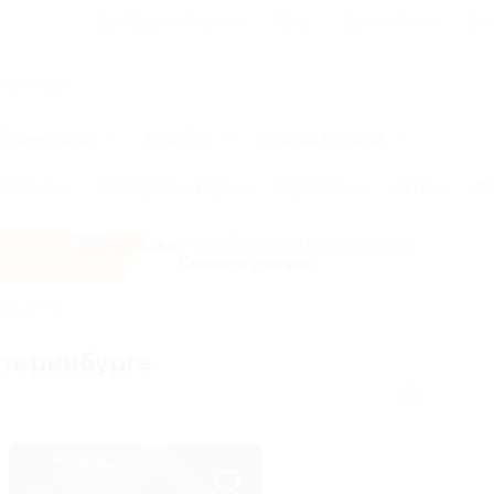
Для Вашего бизнеса
Блог
Франчайзинг
Воп
Промокоды
Кэшбэк
Афиша города
оровье
Рестораны и кафе
Обучение
Авто
Фи
Все скидки
- в мобильном приложении!
Скачать сейчас!
 для детей
атеринбурге