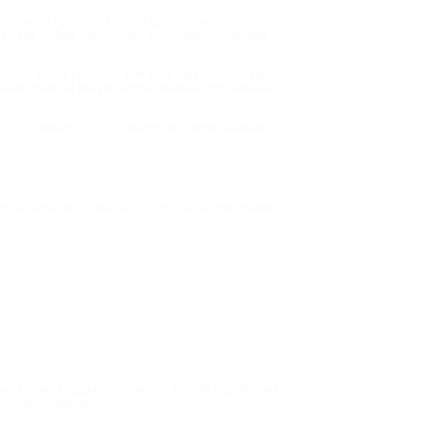
олго не усидит — скучно. Гаджеты быстро
я сама собой. Не потому, что «надо», а потому
угое. Чтобы ребенок двигался, научился слушать
ечной гонки за результатом. Ребенок постепенно
т составлять 30, 40 процентов и даже больше.
юбой характер и возраст. С другой — родителям
ны. Главная задача — привить любовь к движению
, ответственность.