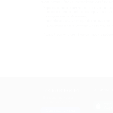
уровня секции. Иногда именно финансовый вопро
Хорошая новость в том, что сегодня можно сок
дешевле записать ребенка на первые занятия;
выгоднее купить абонемент;
попробовать разные секции без лишних трат;
продолжать занятия регулярно, не выходя за 
Пользуйтесь купонами Биглион и водите ребенк
+7 495 649-649-1
МОБИЛЬНО
Для звонка из Москвы
и регионов России
загрузи
App 
Связаться с нами