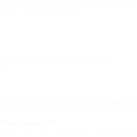
достаточно просто бегать во дворе. Частично это правда, но организованные
 наставник, правила и постепенное развитие.
кциях тренеры умеют чувствовать детей и не перегружать их.
личают:
ятия. И это, пожалуй, главный показатель того, что тренировка выбрана прав
 в неделю. Этого достаточно, чтобы ребенок развивался, но при этом не уста
нбурге для детей
стория. И, конечно, стоимость тренировок играет роль. Цены могут сильно от