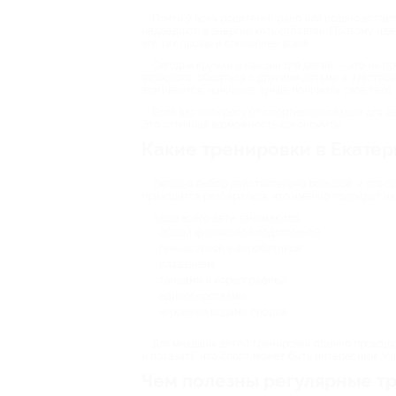
Почти у всех родителей рано или поздно встает
надоедают, а энергии хоть отбавляй. Поэтому иде
что так проще и спокойнее всем.
Сегодня кружки и секции для детей — это не п
взрослого, общаться с другими детьми и чувствов
втягивается, начинает лучше понимать свое тело и
Если вас интересуют спортивные секции для де
Это отличная возможность сэкономить!
Какие тренировки в Екатер
Сегодня выбор действительно большой, и это о
приходится разбираться, что именно подойдет их
Чаще всего дети занимаются:
общей физической подготовкой;
гимнастикой и акробатикой;
плаванием;
танцами и хореографией;
единоборствами;
игровыми видами спорта.
Для младших детей тренировки обычно проходят
и показать, что спорт может быть интересным. У 
Чем полезны регулярные тр