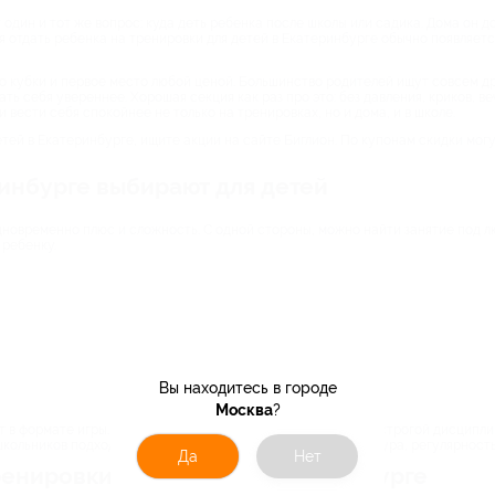
 один и тот же вопрос: куда деть ребенка после школы или садика. Дома он д
я отдать ребенка на тренировки для детей в Екатеринбурге обычно появляетс
ро кубки и первое место любой ценой. Большинство родителей ищут совсем др
ать себя увереннее. Хорошая секция как раз про это: без давления, криков, в
 вести себя спокойнее не только на тренировках, но и дома, и в школе.
тей в Екатеринбурге, ищите акции на сайте Биглион. По купонам скидки могу
инбурге выбирают для детей
дновременно плюс и сложность. С одной стороны, можно найти занятие под л
 ребенку.
Вы находитесь в городе
Москва
?
 в формате игры. Никто не требует идеальной техники или строгой дисципли
школьников подход постепенно меняется: появляется структура, регулярность
Да
Нет
енировки для детей в Екатеринбурге