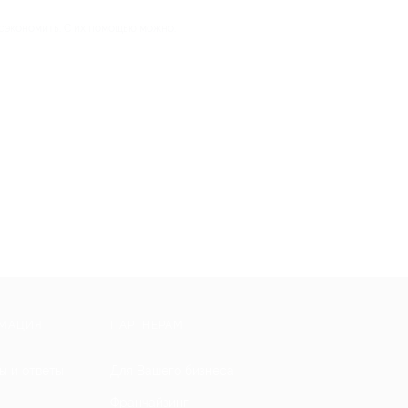
 сэкономить. С их помощью можно:
МАЦИЯ
ПАРТНЕРАМ
ы и ответы
Для Вашего бизнеса
Франчайзинг