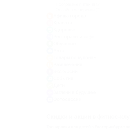
Программы питания
(2)
Онлайн тренировки
(3)
Афиша города
Красота
Здоровье
Рестораны и кафе
Обучение
Авто
Товары по купонам
Развлечения
Экскурсии
События
Дети
Загляни в будущее
Фотосессии
Скидки и акции в фитнес-кл
Тренировки для детей в Екатеринбурге п