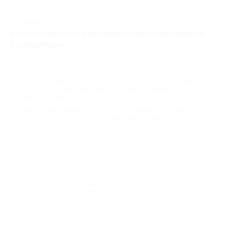
праздничный бант или открытку. Также можно заказать официальное
вручение с поздравлением в стихах — это превратит подарок в
настоящее событие.
Как сэкономить на регистрации имени для звезды в
Екатеринбурге
Чтобы не переплачивать за необычный подарок, пользуйтесь
купонами Биглион. Это несложно: зарегистрируйтесь на нашем сайте,
выберите предложение в данном разделе и изучите условия.
Пристальное внимание обратите на детали: какая величина звезды
предлагается, в каком созвездии она находится, входит ли в
стоимость доставка и другое.
Выбрав акцию, оформите покупку: купон придет на e-mail и в
личный кабинет. Сохраните его на смартфон и перейдите на сайт
организатора, указанный в описании. Там необходимо выбрать
нужный сертификат и заполнить форму заказа. Затем по телефону или
через мессенджер сообщите номер купона и код бронирования для
активации скидки.
Регистрация имени для звезды в Екатеринбурге по купону — это
оригинальный, красивый и запоминающийся подарок по приемлемой
цене. Звезда, названная в честь дорогого человека, будет сиять на
небе всегда, напоминая о вашем внимании и заботе. Не упустите
шанс сделать по-настоящему небанальный сюрприз!