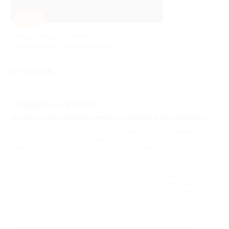
–67%
Звезда с вашим именем в популярных
созвездиях от компании Orion
РФ
4.5
(29)
от 491 руб.
Куплено 11
Скидки на услуги
Акции на регистрацию имени для звезды в Екатеринбурге
Регистрация имени для звезды — это оригинальный и романтичный
способ подарить близкому человеку частицу Вселенной. Услуга
позволяет назвать звезду в честь себя, друга, любимого или коллеги.
Имя закрепляется за конкретным светилом в международном
каталоге, а владелец получает сертификат.
Такие подарки дарят на дни рождения, годовщины свадьбы, 14
февраля, 8 Марта или без повода. Сертификат со звездным именем
можно оформить в рамку, дополнить открыткой и вручить виновнику
торжества. Зная точные координаты, он сможет в любой момент найти
звезду на ночном небе или через онлайн-телескоп на сайте
организатора.
Регистрация имени для звезды в Екатеринбурге – подарок