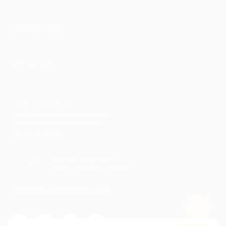
ИНФОРМАЦИЯ
ПАРТНЕРАМ
© 2010-2026 BIGLION
Обработка персональных данных
Пользовательское соглашение
Публичная оферта
Гарантия, поддержка
24 часа и возврат средств
Перейти на полную версию сайта