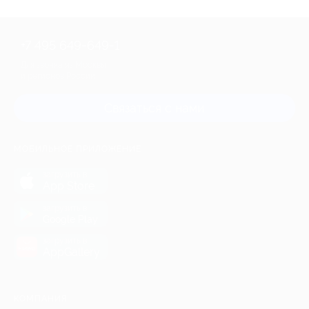
+7 495 649-649-1
Для звонка из Москвы
и регионов России
Связаться с нами
МОБИЛЬНОЕ ПРИЛОЖЕНИЕ
загрузить в
App Store
загрузить в
Google Play
загрузить в
AppGallery
КОМПАНИЯ