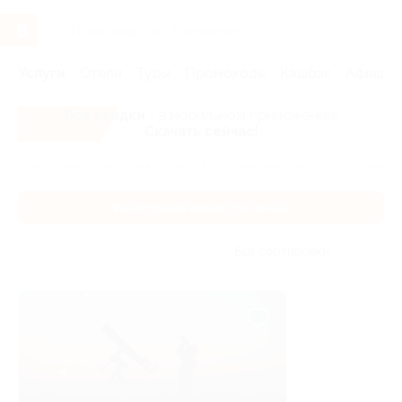
Услуги
Отели
Туры
Промокоды
Кэшбэк
Афиша 
Все скидки
- в мобильном приложении!
Скачать сейчас!
Главная
Услуги
Загляни в будущее
Регистрация имени дл
Регистрация имени для звезды
Без сортировки