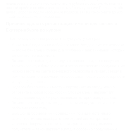
недешевый: это стоит несколько тысяч рублей в среднем. Но платить
полный прайс и не обязательно: пользуйтесь купонами Биглион, чтобы
делать дорогим людям необычные подарки. Так вы сэкономите до 90%
– сейчас расскажем подробнее.
Причины сделать регистрацию имени для звезды в
Екатеринбурге по купону
Вот почему стоит попробовать такую услугу хоть раз:
Уникальный подарок на любой праздник. Звезда с именем человека
— это не банальный сувенир, а особенный знак внимания, который
запомнится на всю жизнь.
Возможность наблюдать звезду в телескоп – владелец получает не
только красивую бумагу, а еще и астрономические координаты. Их
можно ввести на сайте всемирного телескопа и увидеть звезду в
режиме реального времени, что добавляет подарку достоверности
и научной ценности.
Подарок без привязки к месту – сертификат на звезду можно
отправить в любой город России. Это идеальный вариант для
поздравления друзей и родственников, которые живут далеко.
Возможность подарить звезду нескольким людям – семье или
рабочему коллективу.
Большой выбор величин и созвездий – по акции есть много
вариантов, можно подобрать подходящий для конкретного
человека. Например, заказать сертификат по знаку зодиака
получателя — такой вариант выглядит особенно продуманным.