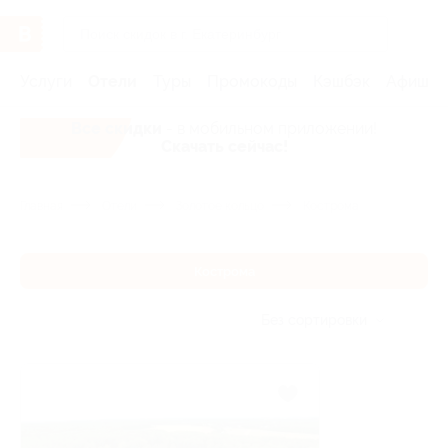
Услуги
Отели
Туры
Промокоды
Кэшбэк
Афиша 
Все скидки
- в мобильном приложении!
Скачать сейчас!
Главная
Отели
Золотое кольцо
Кострома
Кострома
Без сортировки