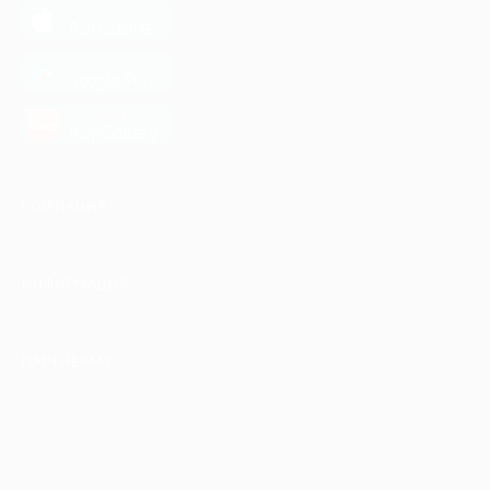
загрузить в
App Store
загрузить в
Google Play
загрузить в
AppGallery
КОМПАНИЯ
ИНФОРМАЦИЯ
ПАРТНЕРАМ
© 2010-2026 BIGLION
Обработка персональных данных