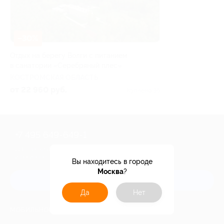
–30%
Отдых на берегу Волги с питанием
в санатории «Серебряный плес»
КОСТРОМСКАЯ ОБЛАСТЬ
от 22 960 руб.
Куплено 36
+7 495 649-649-1
Для звонка из Москвы
и регионов России
Вы находитесь в городе
Москва
?
Связаться с нами
Да
Нет
МОБИЛЬНОЕ ПРИЛОЖЕНИЕ