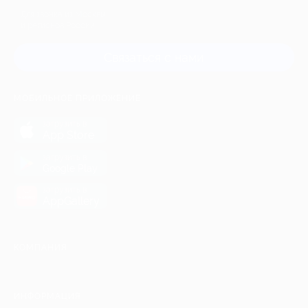
Для звонка из Москвы
и регионов России
Связаться с нами
МОБИЛЬНОЕ ПРИЛОЖЕНИЕ
загрузить в
App Store
загрузить в
Google Play
загрузить в
AppGallery
КОМПАНИЯ
ИНФОРМАЦИЯ