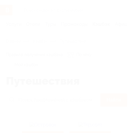
Услуги
Отели
Туры
Промокоды
Кэшбэк
Афиша 
Главная
Кэшбэк
Путешествия
Правила получения кэшбэка
По чеку
Мой кэшбэк
Путешествия
Найти