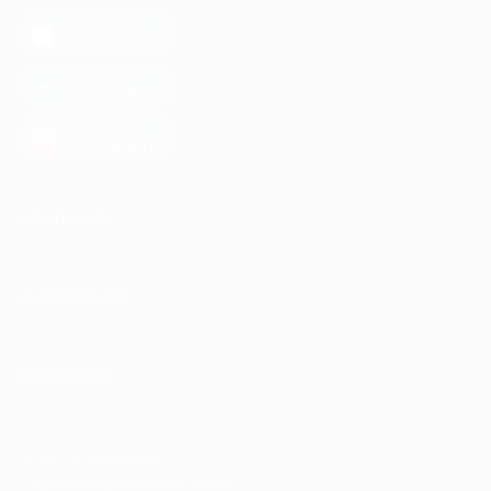
загрузить в
App Store
загрузить в
Google Play
загрузить в
AppGallery
КОМПАНИЯ
ИНФОРМАЦИЯ
ПАРТНЕРАМ
© 2010-2026 BIGLION
Обработка персональных данных