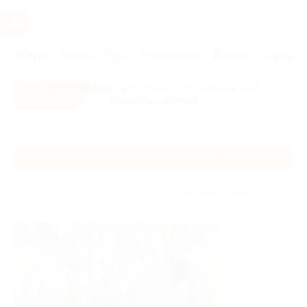
Услуги
Отели
Туры
Промокоды
Кэшбэк
Афиша 
Все скидки
- в мобильном приложении!
Скачать сейчас!
Главная
Услуги
Развлечения
Детские развлекательные 
Детские развлекательные центры
Без сортировки