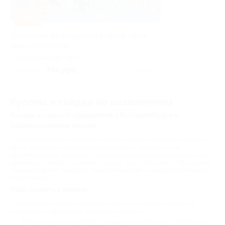
–58%
Посещение аттракционов в парке «Лайк
парк» со скидкой
г. Екатеринбург, пр-т
Космонавтов, д. 108д (ТРЦ
714 руб.
1 700 руб.
Куплено 13
Veer Mall)
Купоны и скидки на развлечения
Купоны в парки аттракционов в Екатеринбурге и
развлекательные центры
При планировании семейного отдыха нужно учитывать интересы и
детей, и взрослых. Оптимальное решение — отправиться в
развлекательный центр или парк аттракционов в Екатеринбурге, где
для каждого найдется занятие по душе. Здесь есть все, чтобы активно
проводить время, заводить новые знакомства и каждый раз узнавать
что-то новое.
Куда сходить с детьми
На Biglion вы можете приобрести купон и получить скидки на
аттракционы. Выбирайте, где будете отдыхать:
Парк под открытым небом — бывает стандартным с привычными