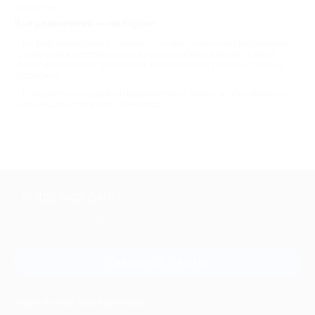
родителей.
Все развлечения — на Biglion
На Biglion ежедневно появляются новые акционные предложения.
Купоны в парки аттракционов можно приобрести на сайте или в
удобном мобильном приложении. Круглосуточно работает служба
поддержки.
Пользуйтесь скидками и подключитесь к Biglion, чтобы узнавать о
новых акциях и получать промокоды!
+7 495 649-649-1
Для звонка из Москвы
и регионов России
Связаться с нами
МОБИЛЬНОЕ ПРИЛОЖЕНИЕ