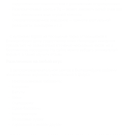
каруселями или тематическим с уникальными аттракционами;
Развлекательный центр в ТЦ — может занимать целый этаж или
быть локальным в виде игровой комнаты;
Специализированное заведение — комната виртуальной
реальности, скалодром и т. д.
С купонами Biglion на посещение парка аттракционов в
Екатеринбурге цены существенно ниже. Некоторые заведения
предлагают не только отдых в течение нескольких часов, но и
безлимитное посещение. На сайте можно выбрать оптимальный
вариант, а также изучить отзывы.
Развлечения на любой вкус
В детском развлекательном центре в Екатеринбурге собраны
всевозможные варианты увлекательного досуга:
Многоуровневые лабиринты;
Карусели;
Батуты;
Горки;
Скалодромы;
Сухие бассейны;
Конструкторы;
Воздушные пушки;
Аэрохоккей и многое другое.