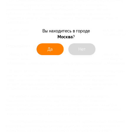
Для самых маленьких в любом развлекательном центре для детей в
Екатеринбурге есть отдельные игровые зоны с манежами и
развивающими игрушками (бизибордами, сортерами, мягкими
кубиками и не только). Здесь все продумывается до мелочей и
создаются такие условия, чтобы ребята получили удовольствие от
каждой минуты отдыха.
Совет родителям — пользуйтесь Biglion, ведь с купонами в детский
Вы находитесь в городе
развлекательный центр цена намного выгоднее. Скидки составляют до
Москва
?
90%!
Отдыхайте весело и выгодно всей семьей
Да
Нет
Поход в парк семейного отдыха в оставит много впечатлений не
только у детей, но и у родителей. Многим взрослым нравятся батуты,
скалодромы, игровые аппараты, симуляторы, аэрохоккей и автодромы.
В парке активного отдыха в Екатеринбурге развлечения найдутся и
для тех, кто хочет пощекотать нервы. Башни свободного падения,
горки с крутыми виражами, троллеи и веревочные маршруты не
оставят равнодушными любителей экстрима. Покупайте купон на
аттракционы и отдыхайте не только весело, но и выгодно!
Регулярно в парках и развлекательных центрах проводятся
праздники, мастер-классы, шоу, квесты и другие семейные
мероприятия. Дополнительно организаторы предлагают аквагрим,
фото- и видеосъемку. Пользуйтесь скидкой в парке на аттракционы,
чтобы не переплачивать и позволить себе большее.
При покупке купона внимательно читайте условия акции. Например,
в одних развлекательных центрах за детьми присматривают няни и
аниматоры, а в других необходимо обязательное присутствие