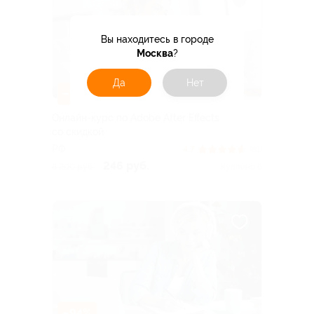
Вы находитесь в городе
Москва
?
Да
Нет
–97%
Онлайн-курс по Adobe After Effects
со скидкой
РФ
4.7
(81)
246 руб.
8 200 руб.
Куплено 6
–94%