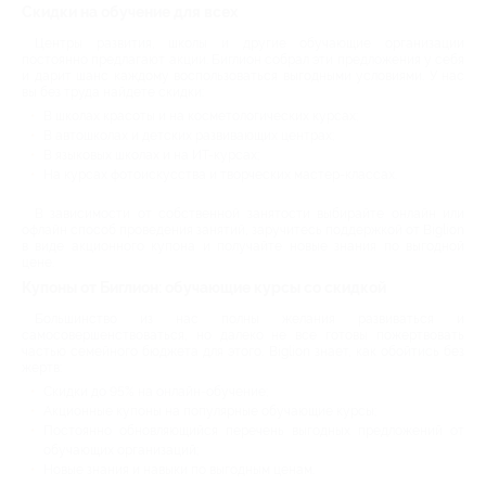
Скидки на обучение для всех
Центры развития, школы и другие обучающие организации
постоянно предлагают акции. Биглион собрал эти предложения у себя
и дарит шанс каждому воспользоваться выгодными условиями. У нас
вы без труда найдете скидки:
В школах красоты и на косметологических курсах;
В автошколах и детских развивающих центрах;
В языковых школах и на ИТ-курсах;
На курсах фотоискусства и творческих мастер-классах.
В зависимости от собственной занятости выбирайте онлайн или
офлайн способ проведения занятий, заручитесь поддержкой от Biglion
в виде акционного купона и получайте новые знания по выгодной
цене.
Купоны от Биглион: обучающие курсы со скидкой
Большинство из нас полны желания развиваться и
самосовершенствоваться, но далеко не все готовы пожертвовать
частью семейного бюджета для этого. Biglion знает, как обойтись без
жертв:
Скидки до 95% на онлайн-обучение;
Акционные купоны на популярные обучающие курсы;
Постоянно обновляющийся перечень выгодных предложений от
обучающих организаций;
Новые знания и навыки по выгодным ценам.