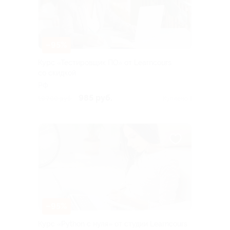
–95%
Курс «Тестировщик ПО» от Learncours
со скидкой
РФ
985 руб.
19 700 руб.
Куплено 1
–95%
Курс «Python с нуля» от студии Learncours