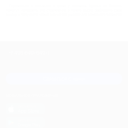
Стремление к познанию в крови у человека. Купоны от Биглион
помогут направить это стремление в нужно русло. Забирайте свою
скидку и получайте новые знания без ущерба для семейного бюджета!
+7 495 649-649-1
Для звонка из Москвы
и регионов России
Связаться с нами
МОБИЛЬНОЕ ПРИЛОЖЕНИЕ
загрузить в
App Store
загрузить в
Google Play