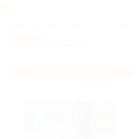
Услуги
Отели
Туры
Промокоды
Кэшбэк
Афиша 
Все скидки
- в мобильном приложении!
Скачать сейчас!
Главная
Услуги
Обучение
Профессиональное образова
Профессиональное образование
Без сортировки