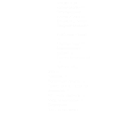
Аппаратная
косметология
(8)
Эстетическая
косметология
(8)
Безынъекционная
биоревитализация
(1)
Карбокситерапия
(1)
Массаж лица
(6)
Механический
пилинг
(1)
Пилинг химический
(4)
Чистка лица
(9)
SPA
(5)
Массаж
(5)
Коррекция фигуры
(5)
Лазерная и аппаратная
эпиляция
(2)
Маникюр, педикюр
(4)
Уход за волосами
(5)
Барбершоп
(1)
Уход за бровями и