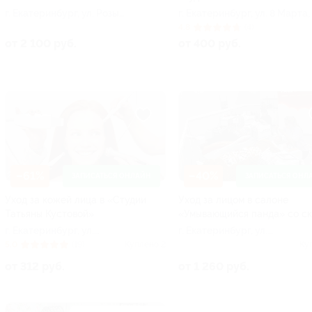
г. Екатеринбург, ул. Розы
г. Екатеринбург, ул. 8 Марта, 
Люксембург, д. 69/2, оф. 13
12а, оф. 207
4.8
(4)
от 2 100 руб.
от 400 руб.
–61%
–40%
ЗАПИСАТЬСЯ ОНЛАЙН
ЗАПИСАТЬСЯ ОНЛ
Уход за кожей лица в «Студии
Уход за лицом в салоне
Татьяны Кустовой»
«Умывающийся панда» со с
г. Екатеринбург, ул.
г. Екатеринбург, ул.
Марата, д. 17, оф. 1 (возле
Академика Шварца, д. 17
5.0
(19)
Куплено 2
Ку
ТРЦ «Карнавал»)
от 312 руб.
от 1 260 руб.