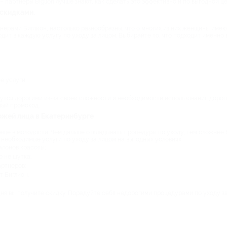
партнеры Biglion лучше знают, как сделать это эффективно и по выгодной це
 скидками.
ерами Биглион, настолько разнообразны, что о многих из них женщины имею
дит в каждую услугу по уходу за лицом. Выбирайте то, что подходит именно 
е услуги.
утся дорогими из-за своей сложности и необходимости использования доро
ный промокод.
кожей лица в Екатеринбурге
ще в молодости. Чем дальше откладывать процедуры по уходу, тем сложнее 
необходимые услуги по уходу за лицом на выгодных условиях:
лонов красоты;
 не шутка;
ртнеров;
т Биглион.
одня вы получите скидку. Порадуйте себя недорогими процедурами по уходу з