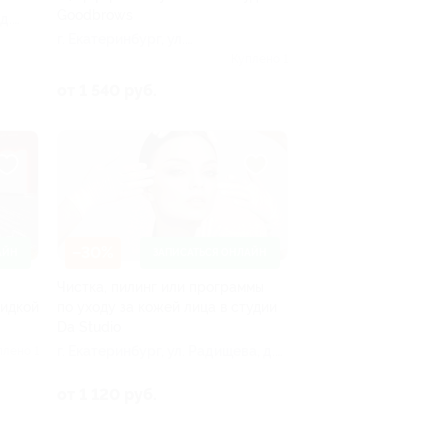
Goodbrows
д.
г. Екатеринбург, ул.
Краснолесья, д. 47
Куплено 1
от 1 540 руб.
–30%
АЙН
ЗАПИСАТЬСЯ ОНЛАЙН
Чистка, пилинг или программы
кидкой
по уходу за кожей лица в студии
Da Studio
г. Екатеринбург, ул. Радищева, д.
плено 1
6а
от 1 120 руб.