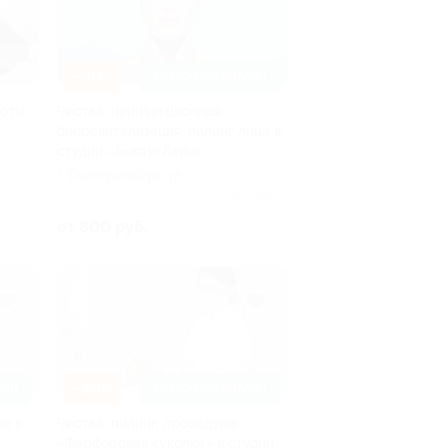
–50%
ЗАПИСАТЬСЯ ОНЛАЙН
соты
Чистка, неинъекционная
биоревитализация, пилинг лица в
студии «Бьюти-Лайн»
г. Екатеринбург, ул.
Степана Разина, д. 2, эт. 2,
Куплено 1
апарт. 8 (БЦ «Артек»,
от 800 руб.
вход «Комплекс
апартаментов Артек»,
кнопка Concierge)
–30%
АЙН
ЗАПИСАТЬСЯ ОНЛАЙН
м в
Чистка, пилинг, процедура
«Фарфоровая куколка» в студии