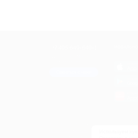
+7 495 649-649-1
МОБИЛЬНО
Для звонка из Москвы
и регионов России
загрузи
App 
Связаться с нами
загрузи
Goog
загрузи
AppG
© 2010-2026 BIGLION
Обработка персональных данных
Используем кук
Пользовательское соглашение