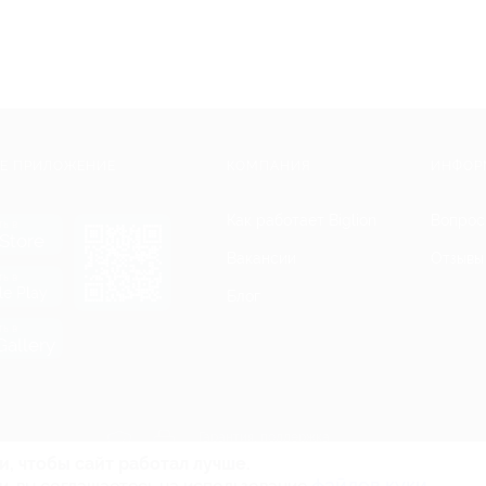
Е ПРИЛОЖЕНИЕ
КОМПАНИЯ
ИНФОР
Как работает Biglion
Вопрос
ть в
Store
Вакансии
Отзывы
ть в
le Play
Блог
ть в
allery
Гарантия, поддержка
24 часа и возврат средств
и, чтобы сайт работал лучше.
файлов куки.