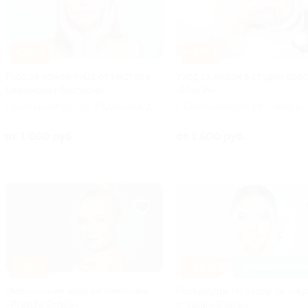
–30%
–40%
Уход за кожей лица от мастера
Уход за лицом в студии кра
Баженовой Виктории
«Мак.И»
г. Екатеринбург, ул. Радищева, д.
г. Екатеринбург, ​ул. Сакко и
10, оф. 324
Ванцетти, д. 35
от 1 050 руб.
от 1 500 руб.
–30%
–50%
ЗАПИСАТЬСЯ ОНЛ
Омоложение лица от компании
Процедуры по уходу за лицо
«Preslife Екб96»
студии «Эльта»