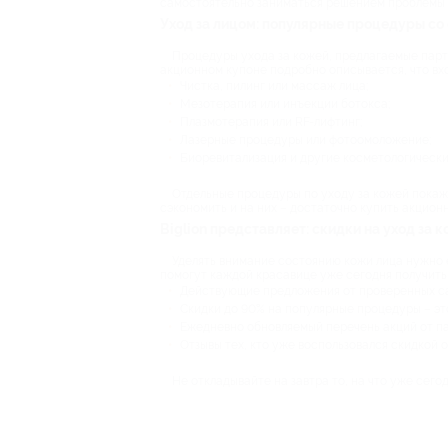
самостоятельно заниматься решением проблемы – 
Уход за лицом: популярные процедуры со
Процедуры ухода за кожей, предлагаемые партн
акционном купоне подробно описывается, что вхо
Чистка, пилинг или массаж лица;
Мезотерапия или инъекции ботокса;
Плазмотерапия или RF-лифтинг;
Лазерные процедуры или фотоомоложение;
Биоревитализация и другие косметологически
Отдельные процедуры по уходу за кожей покаж
сэкономить и на них – достаточно купить акцион
Biglion представляет: скидки на уход за 
Уделять внимание состоянию кожи лица нужно е
помогут каждой красавице уже сегодня получить 
Действующие предложения от проверенных са
Скидки до 90% на популярные процедуры – это
Ежедневно обновляемый перечень акций от па
Отзывы тех, кто уже воспользовался скидкой о
Не откладывайте на завтра то, на что уже сег