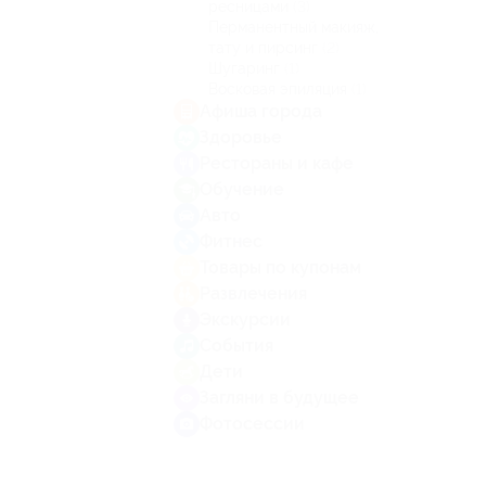
ресницами
(3)
Перманентный макияж,
тату и пирсинг
(2)
Шугаринг
(1)
Восковая эпиляция
(1)
Афиша города
Здоровье
Рестораны и кафе
Обучение
Авто
Фитнес
Товары по купонам
Развлечения
Экскурсии
События
Дети
Загляни в будущее
Фотосессии