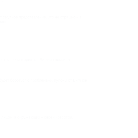
не.
т смутное представление. Это не страшно – в
вам:
гостоящих материалов. Биглион поможет
будет бороться с проблемами. Купоны от Биглион
а лицом, а окружающих – своей красотой.