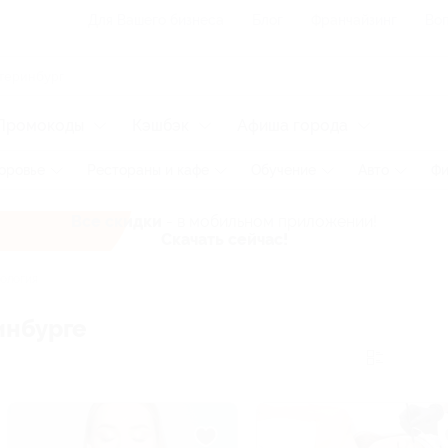
Для Вашего бизнеса
Блог
Франчайзинг
Воп
Промокоды
Кэшбэк
Афиша города
оровье
Рестораны и кафе
Обучение
Авто
Фи
Все скидки
- в мобильном приложении!
Скачать сейчас!
ология
инбурге