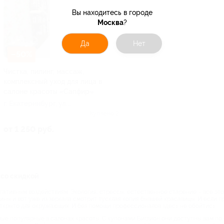
Вы находитесь в городе
Москва
?
Да
Нет
–50%
Чистка, пилинг, массаж,
комплексный уход для лица в
салоне красоты «Сапфир»
г. Екатеринбург, ул.
Фрунзе, д. 41
Куплено 2
от 1 250 руб.
 со скидкой
ативным воздействиям. Экология, стрессы, естественное старение – все эт
щины и вот уже из зеркала смотрит тусклая копия бывшей красавицы. И если 
открыто для окружающих. И без помощи профессионалов здесь не обойтись.
ые популярные в салонах красоты. С купонами Биглион они доступны вам по 