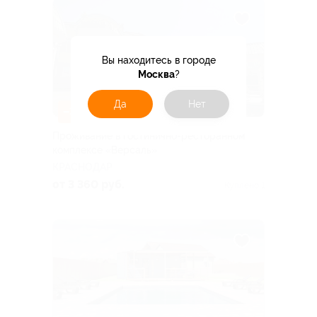
Вы находитесь в городе
Москва
?
Да
Нет
–30%
Проживание в гостинично-ресторанном
комплексе «Версаль»
КРАСНОДАР
от 3 360 руб.
Куплено 1