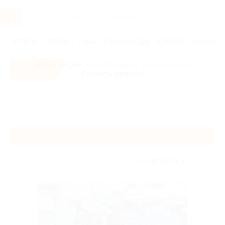
Услуги
Отели
Туры
Промокоды
Кэшбэк
Афиша 
Все скидки
- в мобильном приложении!
Скачать сейчас!
Главная
Отели
Юг России
Краснодар
Краснодар
Без сортировки