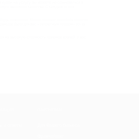
в купон на услугу, вы можете не сомневаться в
слуги высокого качества. С каждым из них
будь новенькое. Кто-то захочет посетить занятия
е раньше были для вас «запретным плодом» из-за
тря на высокую стоимость приемов врачей. У вас
МАЦИЯ
ПАРТНЕРАМ
ы и ответы
Для Вашего бизнеса
Франчайзинг