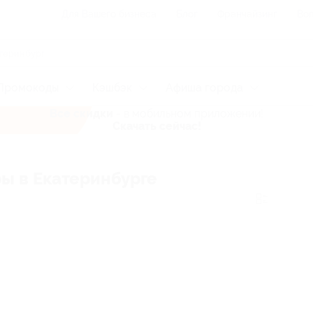
Для Вашего бизнеса
Блог
Франчайзинг
Воп
Промокоды
Кэшбэк
Афиша города
Все скидки
- в мобильном приложении!
Скачать сейчас!
ы в Екатеринбурге