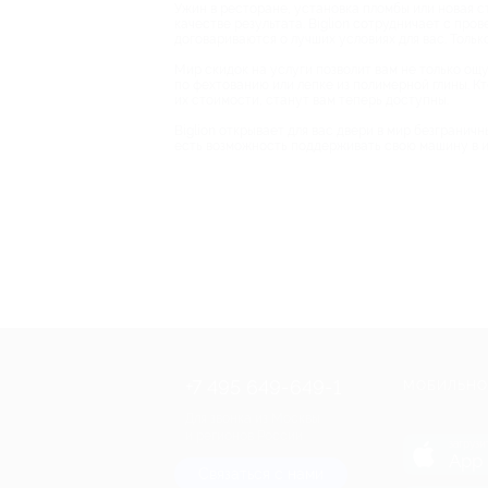
Ужин в ресторане, установка пломбы или новая ст
качестве результата. Biglion сотрудничает с про
договариваются о лучших условиях для вас. Тольк
Мир скидок на услуги позволит вам не только ощу
по фехтованию или лепке из полимерной глины. Кт
их стоимости, станут вам теперь доступны.
Biglion открывает для вас двери в мир безгранич
есть возможность поддерживать свою машину в ид
+7 495 649-649-1
МОБИЛЬНО
Для звонка из Москвы
и регионов России
загрузи
App 
Связаться с нами