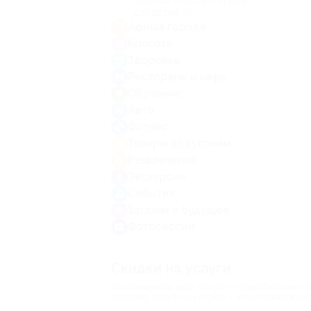
для детей
(7)
Афиша города
Красота
Здоровье
Рестораны и кафе
Обучение
Авто
Фитнес
Товары по купонам
Развлечения
Экскурсии
События
Загляни в будущее
Фотосессии
Скидки на услуги
В современном мире вам могут предложить множес
проблему. Услуги по купонам – это отличная воз