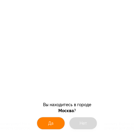
Вы находитесь в городе
Москва
?
Да
Нет
тво услуг! Но зачастую их стоимость весьма ударяет по кошельку. Biglion 
можность существенно сэкономить. Ведь компания Biglion предлагает вам де