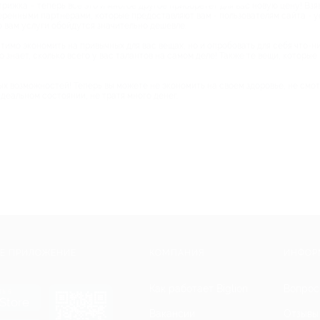
рижка – теперь все это и многое другое приобретет для вас новую цену! Взя
веренными партнерами, которые предоставляют вам - пользователям сайта - у
о вам услуги обойдутся значительно дешевле.
тимо экономить на привычных для вас вещах, но и опробовать для себя что-ни
о знает, сколько всего у вас талантов на самом деле! Также те вещи, которы
ных возможностей! Теперь вы можете не экономить на своем здоровье, не смо
еальном состоянии, не тратя много денег.
Е ПРИЛОЖЕНИЕ
КОМПАНИЯ
ИНФОР
Как работает Biglion
Вопрос
ть в
Store
Вакансии
Отзывы