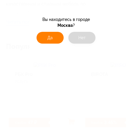
качественная и стильная мебель, по
доступным ценам и без наценок. Напрямую
от производителя.
Вы находитесь в городе
Читать полностью
Москва
?
Да
Нет
Популярные магазины
РБК Pro
BIROTA
Услуги
47 ₽
3.45%
Кэшбэк
Кэшбэк