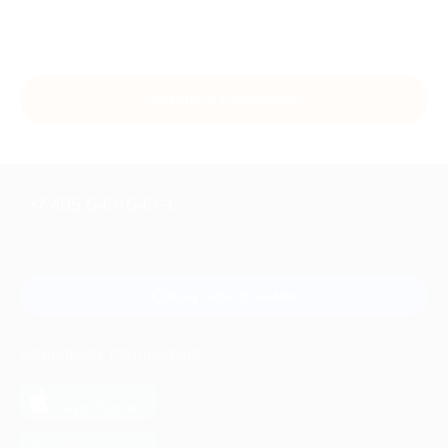
Купить с кэшбэком
+7 495 649-649-1
Для звонка из Москвы
и регионов России
Связаться с нами
МОБИЛЬНОЕ ПРИЛОЖЕНИЕ
загрузить в
App Store
загрузить в