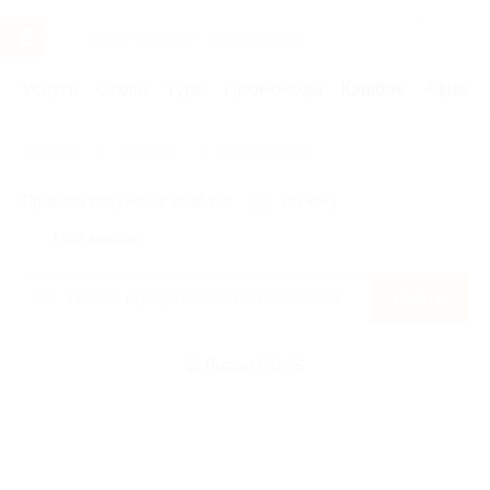
Услуги
Отели
Туры
Промокоды
Кэшбэк
Афиша 
Главная
Кэшбэк
Диван BOSS
Правила получения кэшбэка
По чеку
Мой кэшбэк
Найти