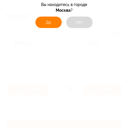
Вы находитесь в городе
Москва
?
Популярные магазины
Да
Нет
BIROTA
iBOX
Авто, Электроника и
3.45%
3.83%
Кэшбэк
Кэшбэк
Купить с кэшбэком