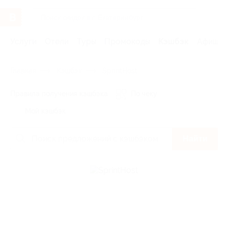
Услуги
Отели
Туры
Промокоды
Кэшбэк
Афиша 
Главная
Кэшбэк
SprintHost
Правила получения кэшбэка
По чеку
Мой кэшбэк
Найти