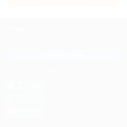
+7 495 649-649-1
Для звонка из Москвы
и регионов России
Связаться с нами
МОБИЛЬНОЕ ПРИЛОЖЕНИЕ
загрузить в
App Store
загрузить в
Google Play
загрузить в
AppGallery