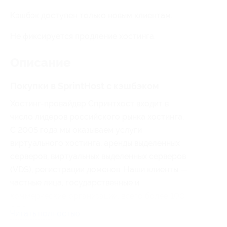
Кэшбэк доступен только новым клиентам.
Не фиксируется продление хостинга.
Описание
Покупки в
SprintHost
с кэшбэком
Хостинг-провайдер Спринтхост входит в
число лидеров российского рынка хостинга.
С 2005 года мы оказываем услуги
виртуального хостинга, аренды выделенных
серверов, виртуальных выделенных серверов
(VDS), регистрации доменов. Наши клиенты —
частные лица, государственные и
коммерческие организации, всего более 100
000 клиентов.
Читать полностью