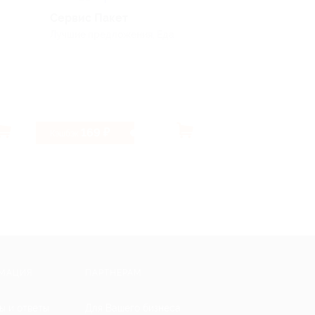
Сервис Пакет
Ашан
Лучшие предложения, Еда
Услуги
169 ₽
2.4%
Кэшбэк
Кэшбэк
МАЦИЯ
ПАРТНЕРАМ
ы и ответы
Для Вашего бизнеса