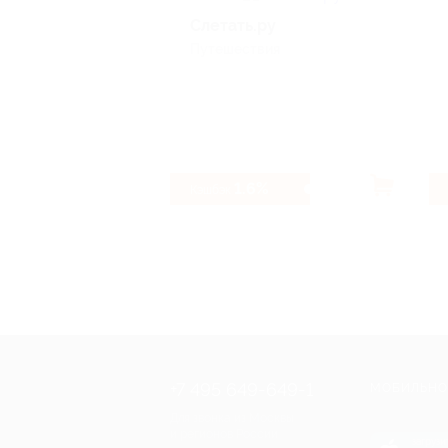
Слетать.ру
Путешествия
1.6%
Кэшбэк
+7 495 649-649-1
МОБИЛЬНО
Для звонка из Москвы
и регионов России
загрузи