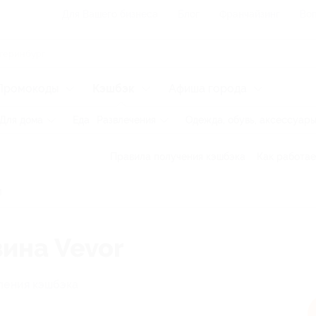
Для Вашего бизнеса
Блог
Франчайзинг
Воп
Промокоды
Кэшбэк
Афиша города
Для дома
Еда
Развлечения
Одежда, обувь, аксессуар
Правила получения кэшбэка
Как работае
зина Vevor
ления кэшбэка