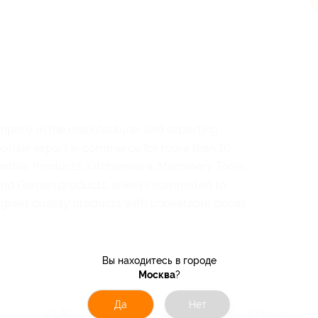
п
mpany in the manufacturer and exporting
border export e-commerce for more than 10
ustrial Products, Kitchenware, Machinery Tools,
and Garden products, always committed to
 great quality products with unbeatable prices.
Вы находитесь в городе
Москва
?
Да
Нет