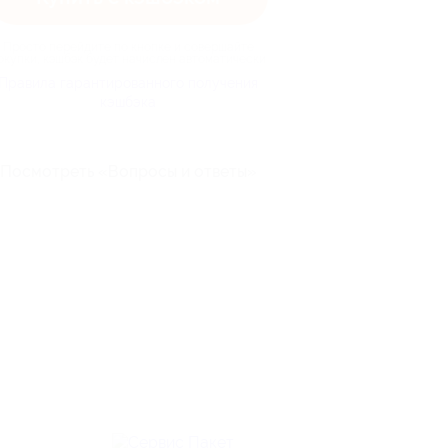
Просто перейдите по кнопке и совершайте
окупки, кэшбэк будет начислен автоматически
Правила гарантированного получения
кэшбэка
Посмотреть «Вопросы и ответы»