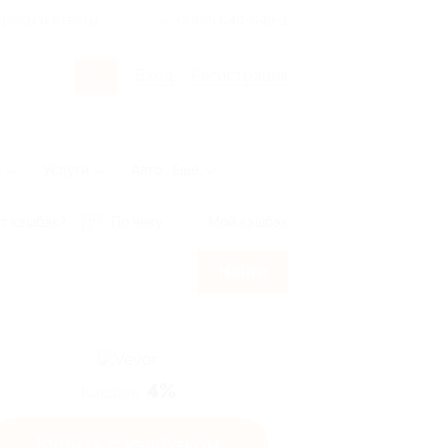
росы и ответы
+7 495 649-649-1
Вход
/
Регистрация
ы
Услуги
Авто
Ещё
т кэшбэк?
По чеку
Мой кэшбэк
Найти
4%
Кэшбэк
Купить с кэшбэком