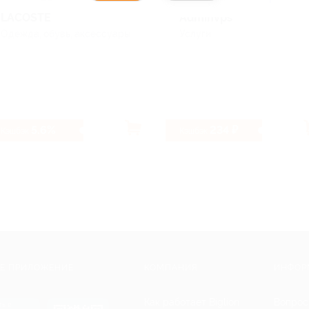
LACOSTE
Adminvps
Одежда, обувь, аксессуары
Услуги
5.6%
234 ₽
Кэшбэк
Кэшбэк
Е ПРИЛОЖЕНИЕ
КОМПАНИЯ
ИНФОР
Как работает Biglion
Вопрос
ть в