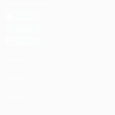
МОБИЛЬНОЕ ПРИЛОЖЕНИЕ
загрузить в
App Store
загрузить в
Google Play
загрузить в
AppGallery
КОМПАНИЯ
ИНФОРМАЦИЯ
ПАРТНЕРАМ