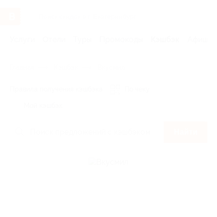
Услуги
Отели
Туры
Промокоды
Кэшбэк
Афиша 
Главная
Кэшбэк
Вкусмил
Правила получения кэшбэка
По чеку
Мой кэшбэк
Найти