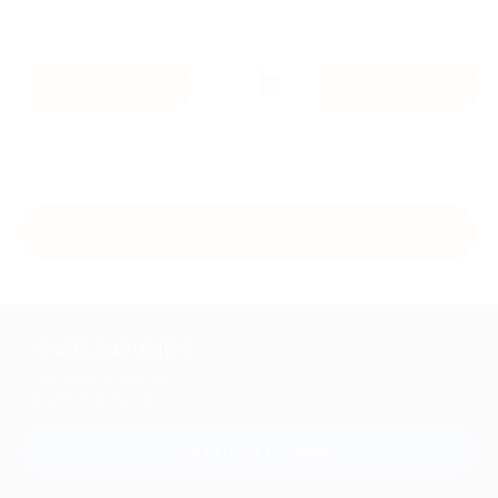
5.6%
1.2%
Кэшбэк
Кэшбэк
Купить с кэшбэком
+7 495 649-649-1
Для звонка из Москвы
и регионов России
Связаться с нами