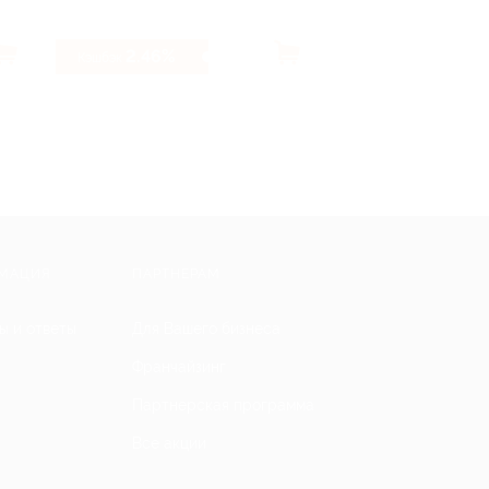
2.46%
5.6%
Кэшбэк
Кэшбэк
МАЦИЯ
ПАРТНЕРАМ
ы и ответы
Для Вашего бизнеса
Франчайзинг
Партнерская программа
Все акции