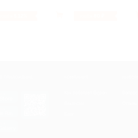
5.12%
80 ₽
Кэшбэк
Кэшбэк
Е ПРИЛОЖЕНИЕ
КОМПАНИЯ
ИНФОР
Как работает Biglion
Вопрос
ть в
Store
Вакансии
Отзывы
ть в
le Play
Блог
ть в
allery