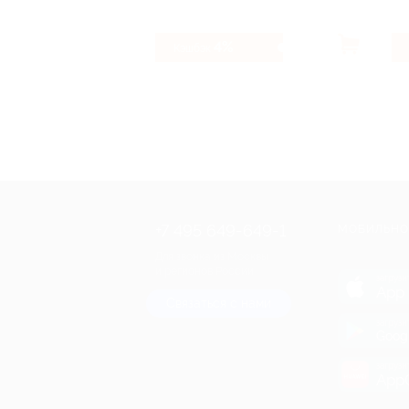
4%
Кэшбэк
+7 495 649-649-1
МОБИЛЬНО
Для звонка из Москвы
и регионов России
загрузи
App 
Связаться с нами
загрузи
Goog
загрузи
AppG