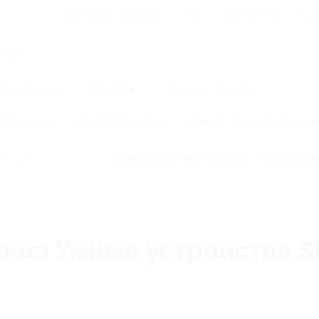
Для Вашего бизнеса
Блог
Франчайзинг
Воп
Промокоды
Кэшбэк
Афиша города
Для дома
Еда
Развлечения
Одежда, обувь, аксессуар
ва Sber
Правила получения кэшбэка
Как работае
зина Умные устройства S