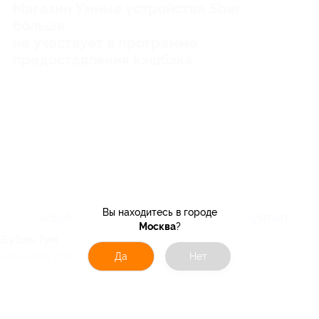
Магазин Умные устройства Sber
больше
не участвует в программе
предоставления кэшбэка
Вы находитесь в городе
Москва
?
Бубль-Гум
Skysmart
Для детей, Для дома
Да
Нет