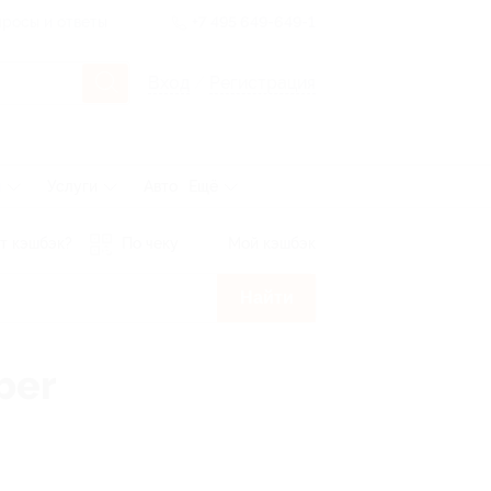
росы и ответы
+7 495 649-649-1
Вход
/
Регистрация
ы
Услуги
Авто
Ещё
т кэшбэк?
По чеку
Мой кэшбэк
Найти
ber